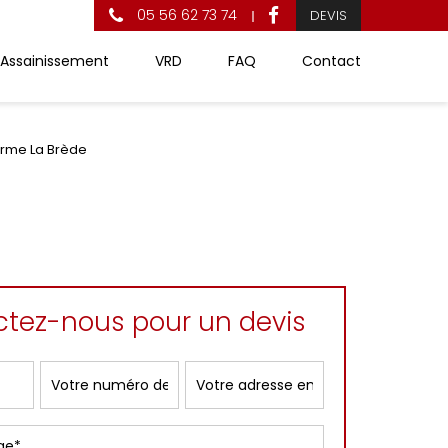
05 56 62 73 74
DEVIS
Assainissement
VRD
FAQ
Contact
orme La Brède
tez-nous pour un devis