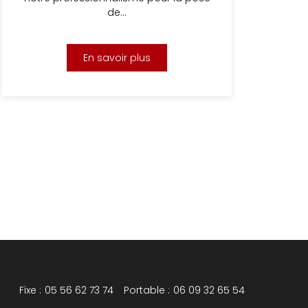
de…
En savoir plus
Fixe :
05 56 62 73 74
Portable :
06 09 32 65 54