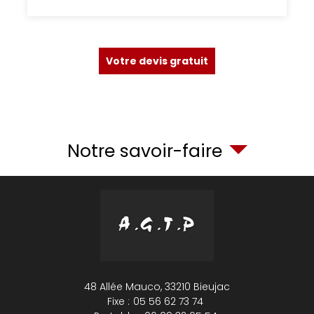
Votre devis gratuit
Notre savoir-faire
48 Allée Mauco,
33210
Bieujac
Fixe :
05 56 62 73 74